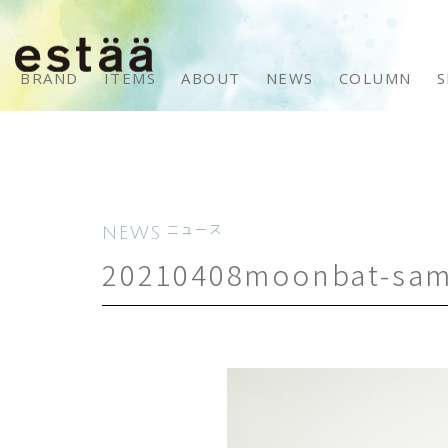
BRAND
ITEMS
ABOUT
NEWS
COLUMN
S
NEWS
ニュース
20210408moonbat-sa