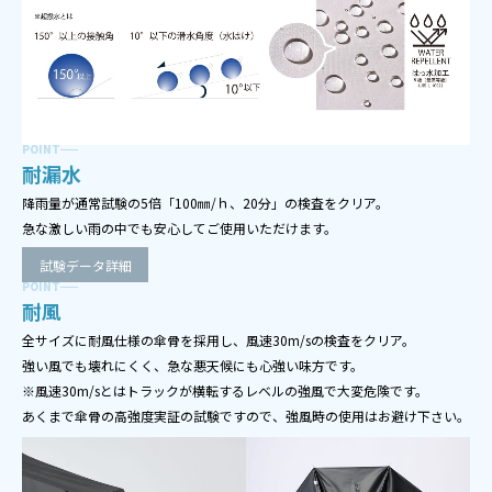
POINT
耐漏水
降雨量が通常試験の5倍「100㎜/ｈ、20分」の検査をクリア。
急な激しい雨の中でも安心してご使用いただけます。
試験データ詳細
POINT
耐風
全サイズに耐風仕様の傘骨を採用し、風速30m/sの検査をクリア。
強い風でも壊れにくく、急な悪天候にも心強い味方です。
※風速30m/sとはトラックが横転するレベルの強風で大変危険です。
あくまで傘骨の高強度実証の試験ですので、強風時の使用はお避け下さい。