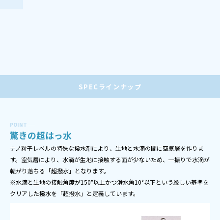
SPEC
ラインナップ
POINT
驚きの超はっ水
ナノ粒子レベルの特殊な撥水剤により、生地と水滴の間に空気層を作りま
す。空気層により、水滴が生地に接触する面が少ないため、一振りで水滴が
転がり落ちる「超撥水」となります。
※水滴と生地の接触角度が150°以上かつ滑水角10°以下という厳しい基準を
クリアした撥水を「超撥水」と定義しています。