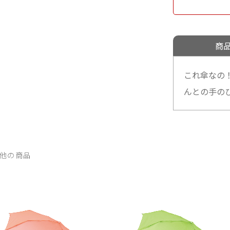
商
これ傘なの
んとの手の
他の商品