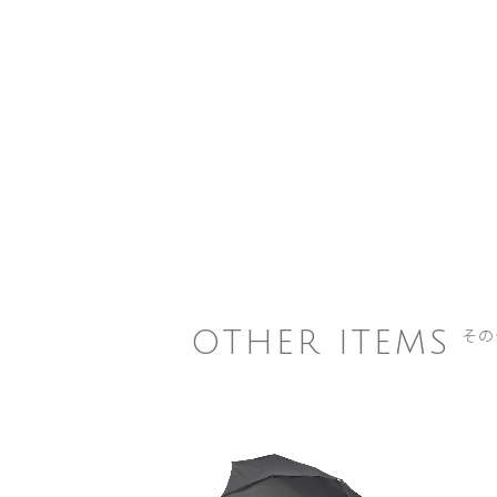
その
OTHER ITEMS