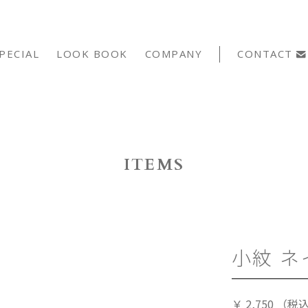
PECIAL
LOOK BOOK
COMPANY
CONTACT
ITEMS
小紋 ネ
￥
2,750
（税