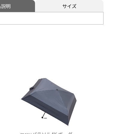
品説明
サイズ
イ
masuパラソル4K ボーダー