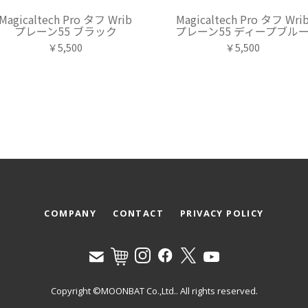
Magicaltech Pro タフ Wrib
Magicaltech Pro タフ Wri
プレーン55 ブラック
プレーン55 ディープブル
￥5,500
￥5,500
COMPANY
CONTACT
PRIVACY POLICY
Copyright ©MOONBAT Co.,Ltd.. All rights reserved.