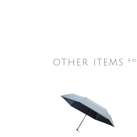
その
OTHER ITEMS