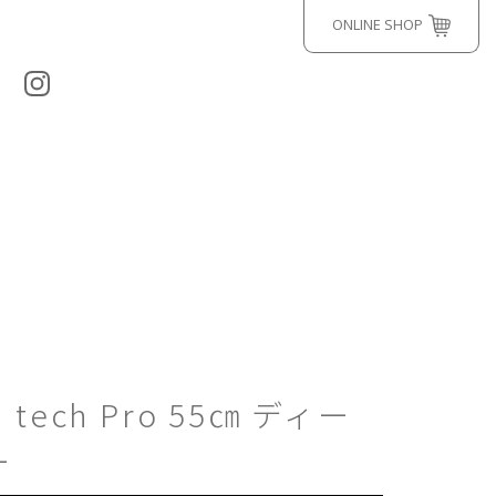
ONLINE SHOP
l tech Pro 55㎝ ディー
ー