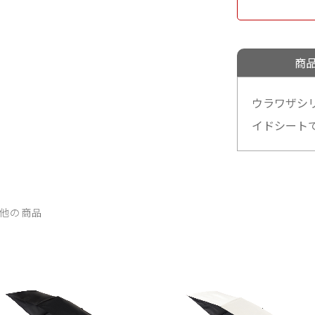
商
ウラワザシ
イドシート
他の商品