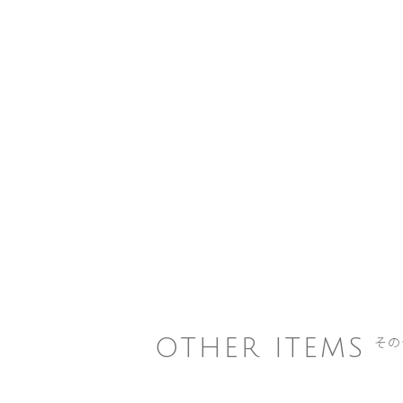
その
OTHER ITEMS