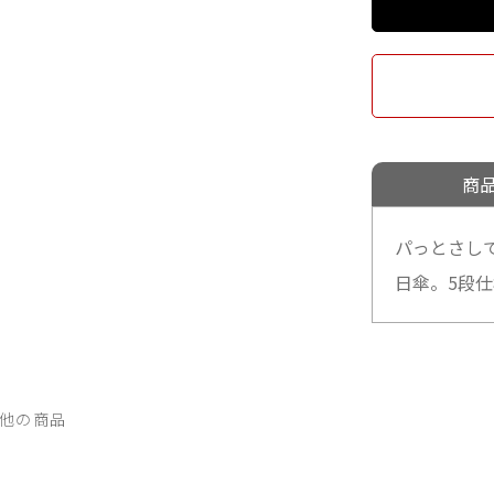
商
パっとさし
日傘。5段
他の商品