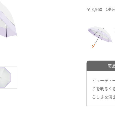
￥
3,960
（税
商
ビューティ
りを明るく
らしさを演