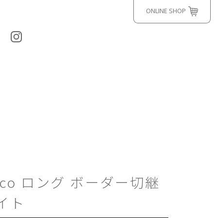
ONLINE SHOP
Deco ロング ボーダー切継
イト