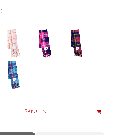
込）
Rakuten