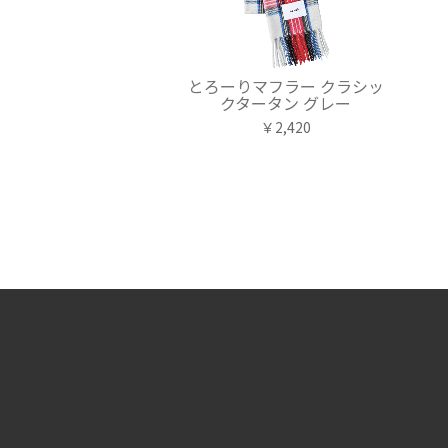
とろーりマフラー クラシッ
クタータン グレー
￥2,420