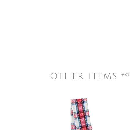
その
OTHER ITEMS