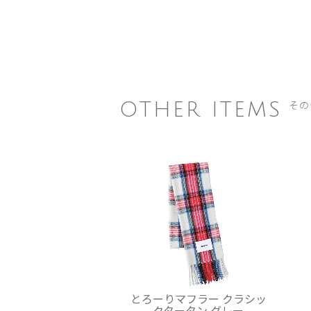
その
OTHER ITEMS
とろーりマフラー クラシッ
クタータン グレー