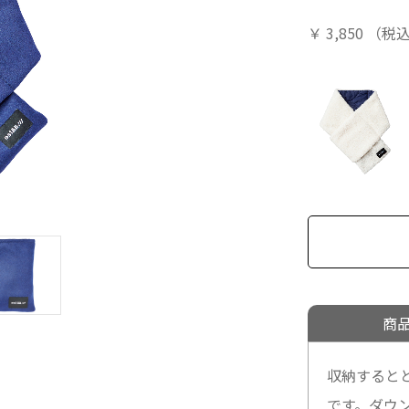
￥
3,850
（税
商
収納すると
です。ダウ