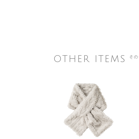
その
OTHER ITEMS