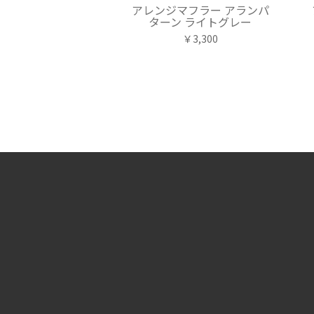
アレンジマフラー アランパ
ターン ライトグレー
￥3,300