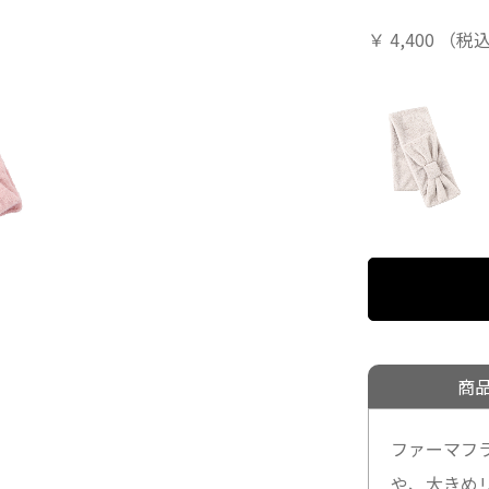
￥
4,400
（税
商
ファーマフ
や、大きめ