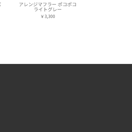
パ
アレンジマフラー ポコポコ
ライトグレー
￥3,300