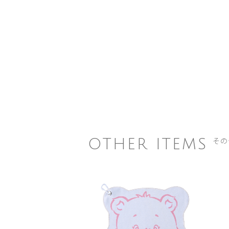
その
OTHER ITEMS