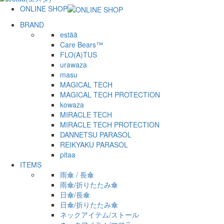
ONLINE SHOP
BRAND
estää
Care Bears™︎
FLO(A)TUS
urawaza
masu
MAGICAL TECH
MAGICAL TECH PROTECTION
kowaza
MIRACLE TECH
MIRACLE TECH PROTECTION
DANNETSU PARASOL
REIKYAKU PARASOL
pitaa
ITEMS
雨傘 / 長傘
雨傘/折りたたみ傘
日傘/長傘
日傘/折りたたみ傘
ネックアイテム/ストール