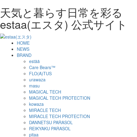
天気と暮らす日常を彩る
estaa(エスタ) 公式サイト
HOME
NEWS
BRAND
estää
Care Bears™︎
FLO(A)TUS
urawaza
masu
MAGICAL TECH
MAGICAL TECH PROTECTION
kowaza
MIRACLE TECH
MIRACLE TECH PROTECTION
DANNETSU PARASOL
REIKYAKU PARASOL
pitaa