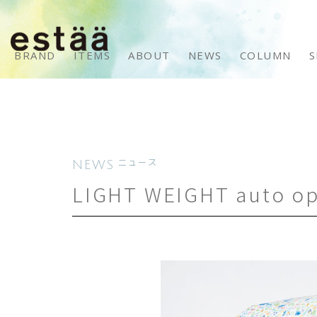
BRAND
ITEMS
ABOUT
NEWS
COLUMN
S
NEWS
ニュース
LIGHT WEIGHT auto op