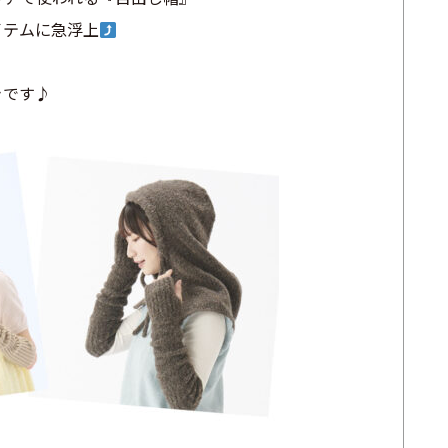
イテムに急浮上
きです♪