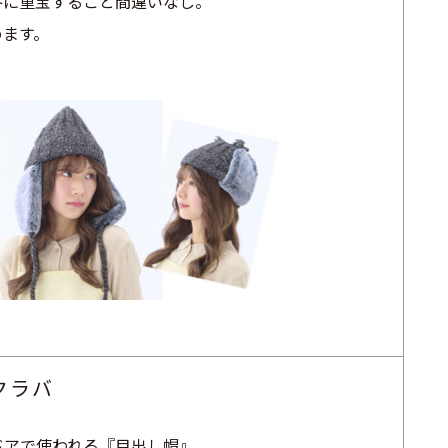
冬に重宝すること間違いなし。
めます。
クラバ
ドアで使われる『目出し帽』