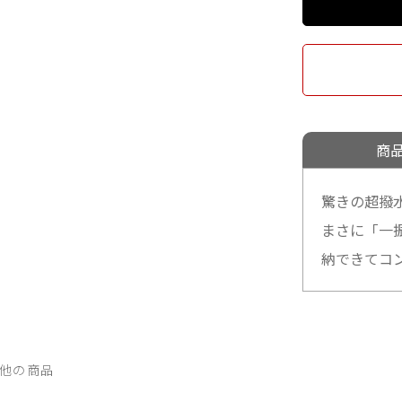
商
驚きの超撥
まさに「一
納できてコ
他の商品