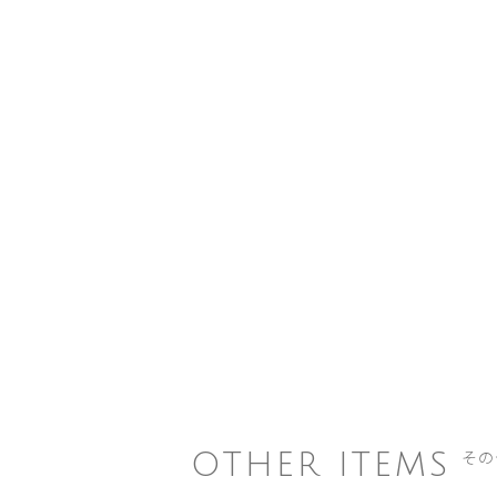
その
OTHER ITEMS