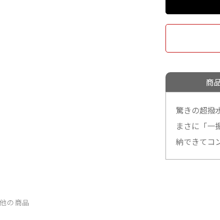
商
驚きの超撥
まさに「一
納できてコ
他の商品