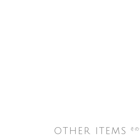
その
OTHER ITEMS