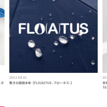
2022.04.01
20
スタ
驚きの超撥水傘【FLO(A)TUS -フロータス-】
世
T